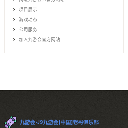
项目展示
游戏动态
公司服务
加入九游会官方网站