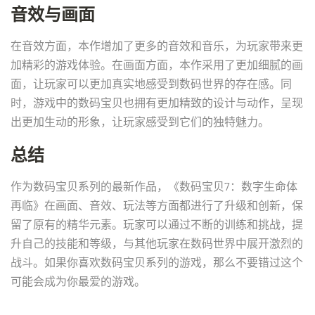
音效与画面
在音效方面，本作增加了更多的音效和音乐，为玩家带来更
加精彩的游戏体验。在画面方面，本作采用了更加细腻的画
面，让玩家可以更加真实地感受到数码世界的存在感。同
时，游戏中的数码宝贝也拥有更加精致的设计与动作，呈现
出更加生动的形象，让玩家感受到它们的独特魅力。
总结
作为数码宝贝系列的最新作品，《数码宝贝7：数字生命体
再临》在画面、音效、玩法等方面都进行了升级和创新，保
留了原有的精华元素。玩家可以通过不断的训练和挑战，提
升自己的技能和等级，与其他玩家在数码世界中展开激烈的
战斗。如果你喜欢数码宝贝系列的游戏，那么不要错过这个
可能会成为你最爱的游戏。