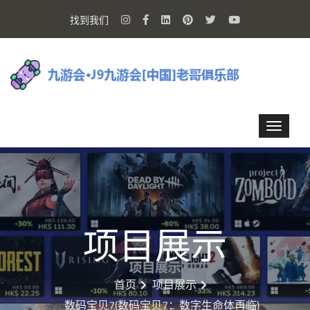
找到我们
项目展示
首页
项目展示
数码宝贝7(数码宝贝7：数字生命体再临)